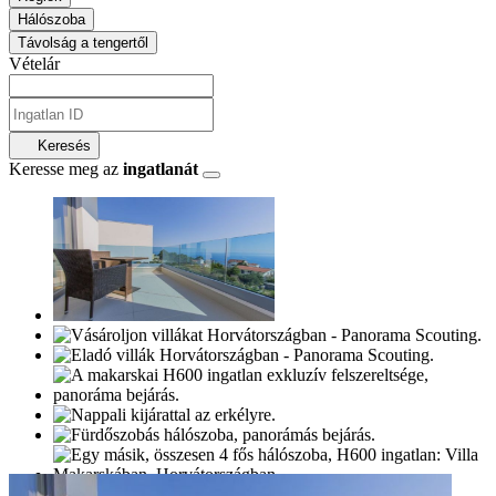
Hálószoba
Távolság a tengertől
Vételár
Keresés
Keresse meg az
ingatlanát