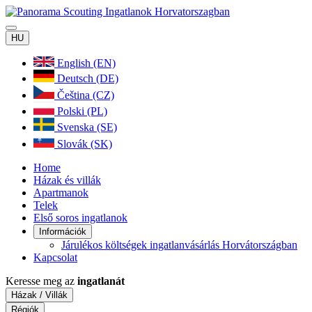
HU
English (EN)
Deutsch (DE)
Čeština (CZ)
Polski (PL)
Svenska (SE)
Slovák (SK)
Home
Házak és villák
Apartmanok
Telek
Első soros ingatlanok
Információk
Járulékos költségek ingatlanvásárlás Horvátországban
Kapcsolat
Keresse meg az
ingatlanát
Házak / Villák
Régiók