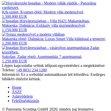
Krk-sziget, Kvarner-öböl: Modern villa medencével,
1.500.000 EUR
Makarska, Dalmácia: Exkluzív villa úszómedencével,
1.150.000 EUR
Makarska régió, Dalmácia: Luxus Smart Villa kilátással a tengerre,
1.200.000 EUR
Sukošan, Zadar régió: Apartmanház 7 apartmannal,
1.250.000 EUR
Lépjen kapcsolatba velünk időpont-egyeztetéshez a megtekintésre
Telefon:
+49 8031 234 1280
Információ: Ez a weboldal automatikusan lett lefordítva. Esetleges
hibákért elnézést kérünk.
Home
ÁSZF
Adatvédelem
Felelősségkizárás
© Panorama Scouting GmbH 2026; minden jog fenntartva