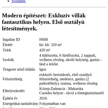
Modern építészet: Exkluzív villák
fantasztikus helyen. Első osztályú
létesítmények.
Ingatlan ID
H600
Élettér
kb. kb. 320 m²
Telek
420 m²
4 hálószoba, 6 fürdőszoba, 2 nappali,
Szobák
wellness részleg, tároló helyiség, garázs -
lásd a leírást
Tengerre néző kilátás
Igen
exkluzív berendezés, első osztályú
Felszereltség
felszereltség, medence, garázs (2
parkolóhely), szauna, wellness részleg
Közep-Dalmacia - Makarska
Elhelyezkedés
Csendes helyen - távol a tömegturizmustól
Építési év
2016
Energetikai tanúsítvány
Folyamatban van