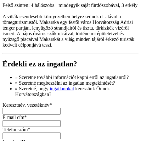
Felső szinten: 4 hálószoba - mindegyik saját fürdőszobával, 3 erkély
A villák csendesebb környezetben helyezkednek el - távol a
tömegturizmustól. Makarska egy festői város Horvátország Adriai-
tenger partján, lenyűgöző strandjairól és tiszta, türkizkék vizéről
ismert. A bájos óváros szűk utcáival, történelmi épületeivel és
nyüzsgő piacaival Makarskát a világ minden tájáról érkező turisták
kedvelt célpontjává teszi.
Érdekli ez az ingatlan?
» Szeretne
további információt
kapni erről az ingatlanról?
» Szeretné megbeszélni az ingatlan megtekintését?
» Szeretné, hogy
ingatlanokat
keressünk Önnek
Horvátországban?
Keresztnév, vezetéknév*
E-mail cím*
Telefonszám*