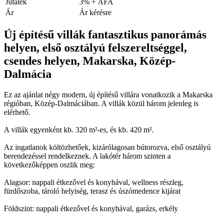
Jutalék
3% + ÁFA
Ár
Ár kérésre
Új építésű villák fantasztikus panorámás
helyen, első osztályú felszereltséggel,
csendes helyen, Makarska, Közép-
Dalmácia
Ez az ajánlat négy modern, új építésű villára vonatkozik a Makarska
régióban, Közép-Dalmáciában. A villák közül három jelenleg is
elérhető.
A villák egyenként kb. 320 m²-es, és kb. 420 m².
Az ingatlanok költözhetőek, kizárólagosan bútorozva, első osztályú
berendezéssel rendelkeznek. A lakótér három szinten a
következőképpen oszlik meg:
Alagsor: nappali étkezővel és konyhával, wellness részleg,
fürdőszoba, tároló helyiség, terasz és úszómedence kijárat
Földszint: nappali étkezővel és konyhával, garázs, erkély