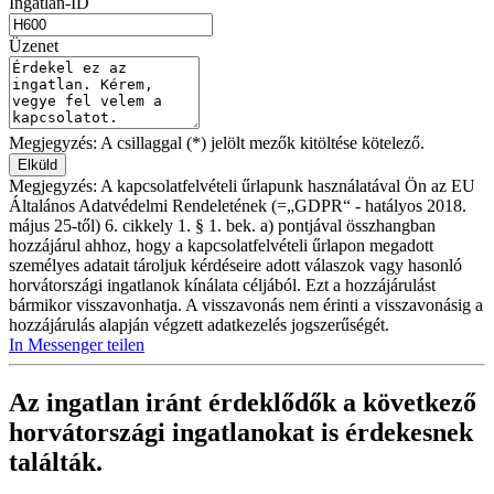
Ingatlan-ID
Üzenet
Megjegyzés: A csillaggal (*) jelölt mezők kitöltése kötelező.
Megjegyzés: A kapcsolatfelvételi űrlapunk használatával Ön az EU
Általános Adatvédelmi Rendeletének (=„GDPR“ - hatályos 2018.
május 25-től) 6. cikkely 1. § 1. bek. a) pontjával összhangban
hozzájárul ahhoz, hogy a kapcsolatfelvételi űrlapon megadott
személyes adatait tároljuk kérdéseire adott válaszok vagy hasonló
horvátországi ingatlanok kínálata céljából. Ezt a hozzájárulást
bármikor visszavonhatja. A visszavonás nem érinti a visszavonásig a
hozzájárulás alapján végzett adatkezelés jogszerűségét.
In Messenger teilen
Az ingatlan iránt érdeklődők a következő
horvátországi ingatlanokat
is érdekesnek
találták.