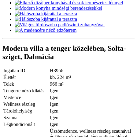
Modern villa a tenger közelében, Solta-
sziget, Dalmácia
Ingatlan ID
H3956
Élettér
kb. 224 m²
Telek
966 m²
Tengerre néző kilátás
Igen
Medence
Igen
Wellness részleg
Igen
Tárolóhelyiség
Igen
Szauna
Igen
Légkondicionált
Igen
Úszómedence, wellness részleg szaunával
és fitnesz részleggel, légkondicionálóval,