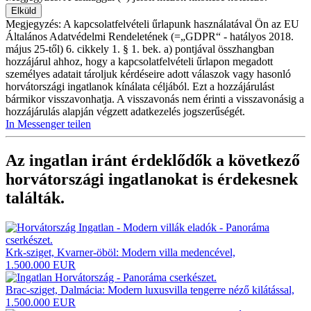
Megjegyzés: A kapcsolatfelvételi űrlapunk használatával Ön az EU
Általános Adatvédelmi Rendeletének (=„GDPR“ - hatályos 2018.
május 25-től) 6. cikkely 1. § 1. bek. a) pontjával összhangban
hozzájárul ahhoz, hogy a kapcsolatfelvételi űrlapon megadott
személyes adatait tároljuk kérdéseire adott válaszok vagy hasonló
horvátországi ingatlanok kínálata céljából. Ezt a hozzájárulást
bármikor visszavonhatja. A visszavonás nem érinti a visszavonásig a
hozzájárulás alapján végzett adatkezelés jogszerűségét.
In Messenger teilen
Az ingatlan iránt érdeklődők a következő
horvátországi ingatlanokat
is érdekesnek
találták.
Krk-sziget, Kvarner-öböl: Modern villa medencével,
1.500.000 EUR
Brac-sziget, Dalmácia: Modern luxusvilla tengerre néző kilátással,
1.500.000 EUR