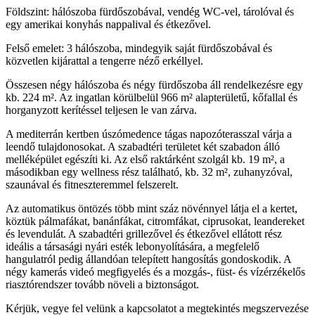
Földszint: hálószoba fürdőszobával, vendég WC-vel, tárolóval és
egy amerikai konyhás nappalival és étkezővel.
Felső emelet: 3 hálószoba, mindegyik saját fürdőszobával és
közvetlen kijárattal a tengerre néző erkéllyel.
Összesen négy hálószoba és négy fürdőszoba áll rendelkezésre egy
kb. 224 m². Az ingatlan körülbelül 966 m² alapterületű, kőfallal és
horganyzott kerítéssel teljesen le van zárva.
A mediterrán kertben úszómedence tágas napozóterasszal várja a
leendő tulajdonosokat. A szabadtéri területet két szabadon álló
melléképület egészíti ki. Az első raktárként szolgál kb. 19 m², a
másodikban egy wellness rész található, kb. 32 m², zuhanyzóval,
szaunával és fitneszteremmel felszerelt.
Az automatikus öntözés több mint száz növénnyel látja el a kertet,
köztük pálmafákat, banánfákat, citromfákat, ciprusokat, leandereket
és levendulát. A szabadtéri grillezővel és étkezővel ellátott rész
ideális a társasági nyári esték lebonyolítására, a megfelelő
hangulatról pedig állandóan telepített hangosítás gondoskodik. A
négy kamerás videó megfigyelés és a mozgás-, füst- és vízérzékelős
riasztórendszer tovább növeli a biztonságot.
Kérjük, vegye fel velünk a kapcsolatot a megtekintés megszervezése