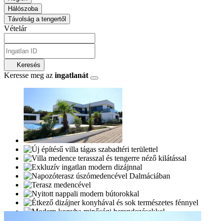
Hálószoba
Távolság a tengertől
Vételár
Keresés
Keresse meg az
ingatlanát