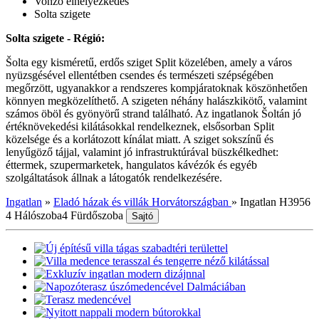
Vonzó elhelyezkedés
Solta szigete
Solta szigete - Régió:
Šolta egy kisméretű, erdős sziget Split közelében, amely a város
nyüzsgésével ellentétben csendes és természeti szépségében
megőrzött, ugyanakkor a rendszeres kompjáratoknak köszönhetően
könnyen megközelíthető. A szigeten néhány halászkikötő, valamint
számos öböl és gyönyörű strand található. Az ingatlanok Šoltán jó
értéknövekedési kilátásokkal rendelkeznek, elsősorban Split
közelsége és a korlátozott kínálat miatt. A sziget sokszínű és
lenyűgöző tájjal, valamint jó infrastruktúrával büszkélkedhet:
éttermek, szupermarketek, hangulatos kávézók és egyéb
szolgáltatások állnak a látogatók rendelkezésére.
Ingatlan
»
Eladó házak és villák Horvátországban
»
Ingatlan H3956
4 Hálószoba
4 Fürdőszoba
Sajtó