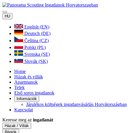
HU
English (EN)
Deutsch (DE)
Čeština (CZ)
Polski (PL)
Svenska (SE)
Slovák (SK)
Home
Házak és villák
Apartmanok
Telek
Első soros ingatlanok
Információk
Járulékos költségek ingatlanvásárlás Horvátországban
Kapcsolat
Keresse meg az
ingatlanát
Házak / Villák
Régiók