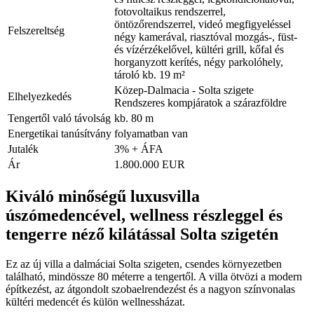
fotovoltaikus rendszerrel,
öntözőrendszerrel, videó megfigyeléssel
Felszereltség
négy kamerával, riasztóval mozgás-, füst-
és vízérzékelővel, kültéri grill, kőfal és
horganyzott kerítés, négy parkolóhely,
tároló kb. 19 m²
Közep-Dalmacia - Solta szigete
Elhelyezkedés
Rendszeres kompjáratok a szárazföldre
Tengertől való távolság
kb. 80 m
Energetikai tanúsítvány
folyamatban van
Jutalék
3% + ÁFA
Ár
1.800.000 EUR
Kiváló minőségű luxusvilla
úszómedencével, wellness részleggel és
tengerre néző kilátással Solta szigetén
Ez az új villa a dalmáciai Solta szigeten, csendes környezetben
található, mindössze 80 méterre a tengertől. A villa ötvözi a modern
építkezést, az átgondolt szobaelrendezést és a nagyon színvonalas
kültéri medencét és külön wellnessházat.