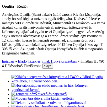
Opatija - Régió:
Az elegáns Opatija (Szent Jakab) üdülőváros a Riviéra központja,
amely hosszú ideje a turizmus egyik fellegvára. Kedvező fekvése –
mintegy 500 kilométerre Bécstől, Münchentől és Milánótól – a város
gazdag kulturális hagyományaival, művészi építészetével és
kellemes éghajlatával együtt teszi Opatiját igazán egyedivé. A térség
egyik kiemelt látványossága a Ferenc József sétány, egy körülbelül
12 kilométer hosszú tengerparti promenád, ahonnan gyönyörű
kilátás nyílik a szemközti szigetekre. 2015-ben Opatija lakossága 11
305 fő volt. Az ingatlanárak Opatija környékén inkább a magasabb
kategóriába tartoznak.
Ingatlan
»
Eladó házak és villák Horvátországban
»
Ingatlan H3490
4 Hálószoba
5 Fürdőszoba
Sajtó