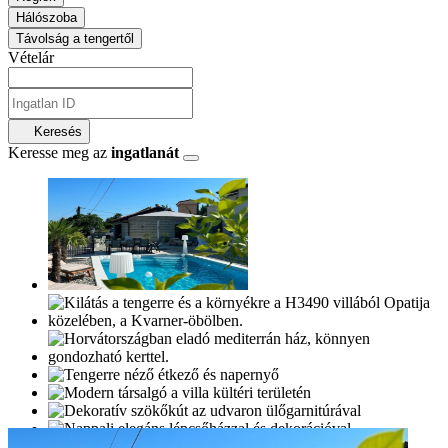
Hálószoba
Távolság a tengertől
Vételár
Keresés
Keresse meg az
ingatlanát