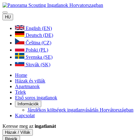
HU
English (EN)
Deutsch (DE)
Čeština (CZ)
Polski (PL)
Svenska (SE)
Slovák (SK)
Home
Házak és villák
Apartmanok
Telek
Első soros ingatlanok
Információk
Járulékos költségek ingatlanvásárlás Horvátországban
Kapcsolat
Keresse meg az
ingatlanát
Házak / Villák
Régiók