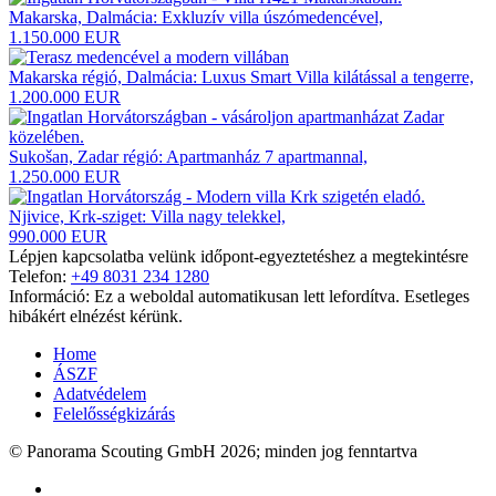
Makarska, Dalmácia: Exkluzív villa úszómedencével,
1.150.000 EUR
Makarska régió, Dalmácia: Luxus Smart Villa kilátással a tengerre,
1.200.000 EUR
Sukošan, Zadar régió: Apartmanház 7 apartmannal,
1.250.000 EUR
Njivice, Krk-sziget: Villa nagy telekkel,
990.000 EUR
Lépjen kapcsolatba velünk időpont-egyeztetéshez a megtekintésre
Telefon:
+49 8031 234 1280
Információ: Ez a weboldal automatikusan lett lefordítva. Esetleges
hibákért elnézést kérünk.
Home
ÁSZF
Adatvédelem
Felelősségkizárás
© Panorama Scouting GmbH 2026; minden jog fenntartva