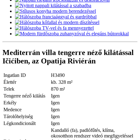
Mediterrán villa tengerre néző kilátással
Ičićiben, az Opatija Riviérán
Ingatlan ID
H3490
Élettér
kb. 328 m²
Telek
870 m²
Tengerre néző kilátás
Igen
Erkély
Igen
Medence
Igen
Tárolóhelyiség
Igen
Légkondicionált
Igen
Kandalló (fa), padlófűtés, klíma,
okosotthon rendszer videó megfigyeléssel