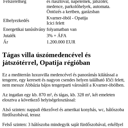
Felszereltség
és riasztóval, napelemek, játszótér,
medence, parkolóhelyek, automata.
Öntözés a kertben, garázsban
Kvarner-öböl - Opatija
Elhelyezkedés
Icici felett
Energetikai tanúsítvány
folyamatban van
Jutalék
3% + ÁFA
Ár
1.200.000 EUR
Tágas villa úszómedencével és
játszótérrel, Opatija régióban
Ez a mediterrán luxusvilla medencével és panorámás kilátással a
tengerre, egy keresett és nagyon csendes helyen található Ičići felett,
nem messze Abbázia bájos tengerparti városától a Kvarner-öbölben.
Az ingatlan egy kb. 870 m², és tágas, kb. 328 m², két emeleten
elosztva a következő helyiségelosztással:
Alsó szinten: nappali étkezővel és amerikai konyhás, wc, hálószoba
fürdőszobával, terasz
Felső szinten: 3 hálószoba mindegyik saját fürdőszobával, erkéllyel