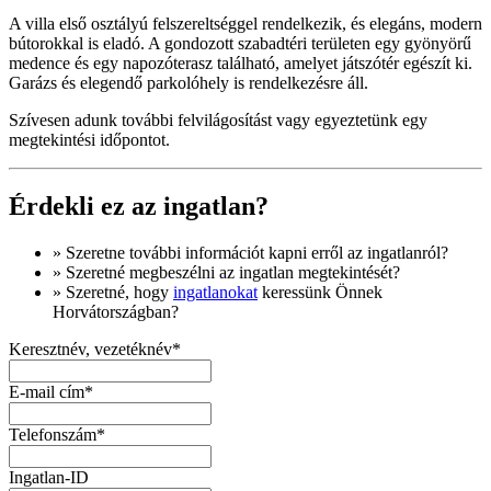
A villa első osztályú felszereltséggel rendelkezik, és elegáns, modern
bútorokkal is eladó. A gondozott szabadtéri területen egy gyönyörű
medence és egy napozóterasz található, amelyet játszótér egészít ki.
Garázs és elegendő parkolóhely is rendelkezésre áll.
Szívesen adunk további felvilágosítást vagy egyeztetünk egy
megtekintési időpontot.
Érdekli ez az ingatlan?
» Szeretne
további információt
kapni erről az ingatlanról?
» Szeretné megbeszélni az ingatlan megtekintését?
» Szeretné, hogy
ingatlanokat
keressünk Önnek
Horvátországban?
Keresztnév, vezetéknév*
E-mail cím*
Telefonszám*
Ingatlan-ID