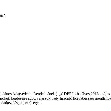
an?
talános Adatvédelmi Rendeletének (=„GDPR“ - hatályos 2018. május 25-
ároljuk kérdéseire adott válaszok vagy hasonló horvátországi ingatlanok 
 adatkezelés jogszerűségét.