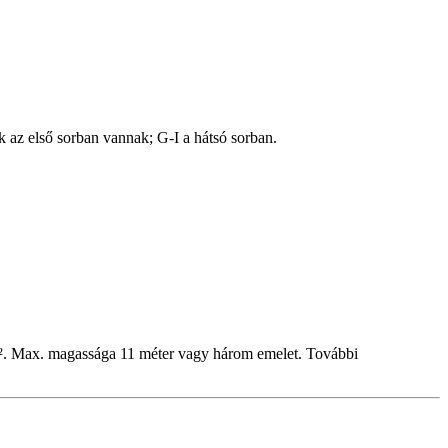
k az első sorban vannak; G-I a hátsó sorban.
0 m². Max. magassága 11 méter vagy három emelet. További