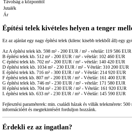
Távolság a központtól
Jutalék
Ár
Építési telek kivételes helyen a tenger mel
Ez az ajánlat egy nagy építési telek (kilenc kisebb telekből áll) egy
Az A építési telek kb. 598 m² - 200 EUR / m² - vételár: 119 586 EUR
B építési telek kb. 512 m² - 200 EUR / m² - vételár: 102 460 EUR
C építési telek kb. 702 m² - 200 EUR / m² - vételár: 140 420 EUR
D építési telek kb. 1034 m² - 230 EUR / m² - Vételár: 310 200 EUR
E építési telek kb. 716 m² - 300 EUR / m² - Vételár: 214 920 EUR
F építési telek kb. 807 m² - 200 EUR / m² - Vételár: 161 400 EUR
G építési telek kb. 746 m² - 230 EUR / m² - vételár: 171 580 EUR
H építési telek kb. 704 m² - 230 EUR / m² - Vételár: 161 920 EUR
I. építési telek kb. 633 m² - 230 EUR / m² - Vételár: 145 590 EUR
Fejlesztési paraméterek: min. családi házak és villák telekmérete: 5
információért és megtekintésért forduljon hozzánk.
Érdekli ez az ingatlan?