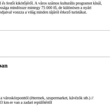
és festői kikötőjéről. A város számos kulturális programot kínál,
akossága mindössze mintegy 75 000 fő, de különösen a nyári
jaival vonzza a világ minden tájáról érkező turistákat.
ban
a a városközponttól (éttermek, szupermarket, kávézók stb.) //
3 km-re van a zadari repülőtértől