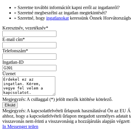
» Szeretne
további információt
kapni erről az ingatlanról?
» Szeretné megbeszélni az ingatlan megtekintését?
» Szeretné, hogy
ingatlanokat
keressünk Önnek Horvátországb
Keresztnév, vezetéknév*
E-mail cím*
Telefonszám*
Ingatlan-ID
Üzenet
Megjegyzés: A csillaggal (*) jelölt mezők kitöltése kötelező.
Megjegyzés: A kapcsolatfelvételi űrlapunk használatával Ön az EU Ál
ahhoz, hogy a kapcsolatfelvételi űrlapon megadott személyes adatait t
visszavonás nem érinti a visszavonásig a hozzájárulás alapján végzett
In Messenger teilen