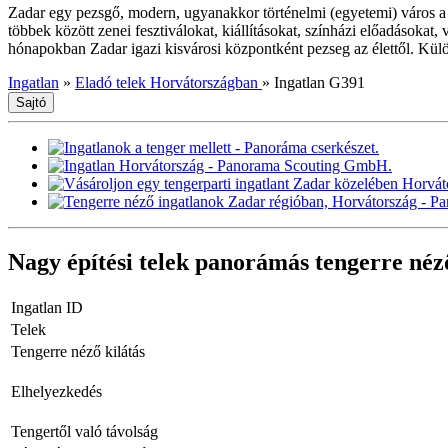
Zadar egy pezsgő, modern, ugyanakkor történelmi (egyetemi) város a ho
többek között zenei fesztiválokat, kiállításokat, színházi előadásoka
hónapokban Zadar igazi kisvárosi központként pezseg az élettől. Külön
Ingatlan
»
Eladó telek Horvátországban
»
Ingatlan G391
Sajtó
Nagy építési telek panorámás tengerre né
Ingatlan ID
Telek
Tengerre néző kilátás
Elhelyezkedés
Tengertől való távolság