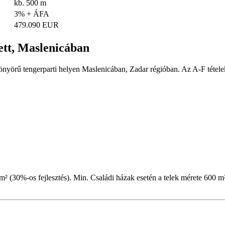
kb. 500 m
3% + ÁFA
479.090 EUR
lett, Maslenicában
 gyönyörű tengerparti helyen Maslenicában, Zadar régióban. Az A-F tétele
00 m² (30%-os fejlesztés). Min. Családi házak esetén a telek mérete 60