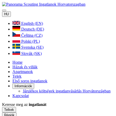
HU
English (EN)
Deutsch (DE)
Čeština (CZ)
Polski (PL)
Svenska (SE)
Slovák (SK)
Home
Házak és villák
Apartmanok
Telek
Első soros ingatlanok
Információk
Járulékos költségek ingatlanvásárlás Horvátországban
Kapcsolat
Keresse meg az
ingatlanát
Telkek
Régiók