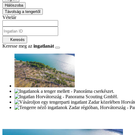
Hálószoba
Távolság a tengertől
Vételár
Keresés
Keresse meg az
ingatlanát