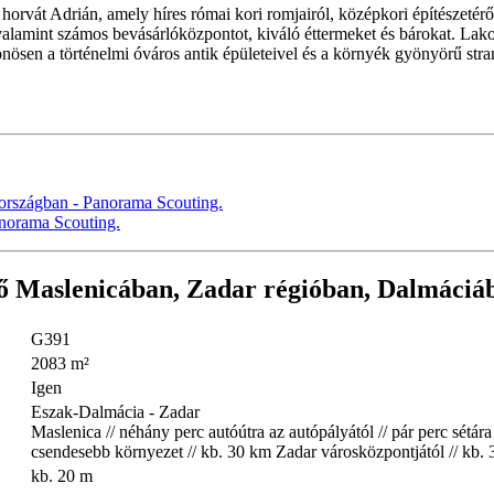
rvát Adrián, amely híres római kori romjairól, középkori építészetéről 
t, valamint számos bevásárlóközpontot, kiváló éttermeket és bárokat. L
ösen a történelmi óváros antik épületeivel és a környék gyönyörű strand
ző Maslenicában, Zadar régióban, Dalmáciá
G391
2083 m²
Igen
Eszak-Dalmácia - Zadar
Maslenica // néhány perc autóútra az autópályától // pár perc sétár
csendesebb környezet // kb. 30 km Zadar városközpontjától // kb. 3
kb. 20 m