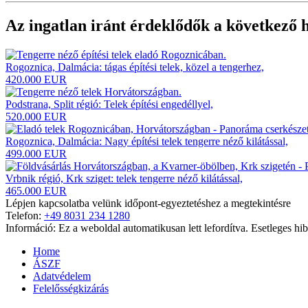
Az ingatlan iránt érdeklődők a következő
Rogoznica, Dalmácia: tágas építési telek, közel a tengerhez,
420.000 EUR
Podstrana, Split régió: Telek építési engedéllyel,
520.000 EUR
Rogoznica, Dalmácia: Nagy építési telek tengerre néző kilátással,
499.000 EUR
Vrbnik régió, Krk sziget: telek tengerre néző kilátással,
465.000 EUR
Lépjen kapcsolatba velünk időpont-egyeztetéshez a megtekintésre
Telefon:
+49 8031 234 1280
Információ: Ez a weboldal automatikusan lett lefordítva. Esetleges hib
Home
ÁSZF
Adatvédelem
Felelősségkizárás