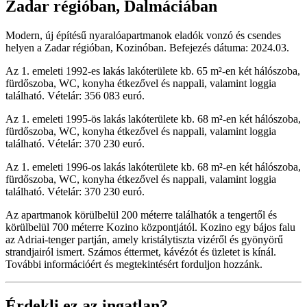
Zadar régióban, Dalmáciában
Modern, új építésű nyaralóapartmanok eladók vonzó és csendes
helyen a Zadar régióban, Kozinóban. Befejezés dátuma: 2024.03.
Az 1. emeleti 1992-es lakás lakóterülete kb. 65 m²-en két hálószoba,
fürdőszoba, WC, konyha étkezővel és nappali, valamint loggia
található. Vételár: 356 083 euró.
Az 1. emeleti 1995-ös lakás lakóterülete kb. 68 m²-en két hálószoba,
fürdőszoba, WC, konyha étkezővel és nappali, valamint loggia
található. Vételár: 370 230 euró.
Az 1. emeleti 1996-os lakás lakóterülete kb. 68 m²-en két hálószoba,
fürdőszoba, WC, konyha étkezővel és nappali, valamint loggia
található. Vételár: 370 230 euró.
Az apartmanok körülbelül 200 méterre találhatók a tengertől és
körülbelül 700 méterre Kozino központjától. Kozino egy bájos falu
az Adriai-tenger partján, amely kristálytiszta vizéről és gyönyörű
strandjairól ismert. Számos éttermet, kávézót és üzletet is kínál.
További információért és megtekintésért forduljon hozzánk.
Érdekli ez az ingatlan?