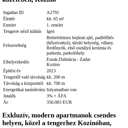
Ingatlan ID
A2791
Élettér
kb. 65 m²
Emelet
1. emelet
Tengerre néző kilátás
Igen
Betörésbiztos bejárati ajtó, padlófűtés
(hőszivattyú), tároló helyiség, villany.
Felszereltség
Redőnyök, első osztályú kerámia és
parketta, parkolóhely
Eszak-Dalmácia - Zadar
Elhelyezkedés
Kozino
Építési év
2023
Tengertől való távolság
kb. 200 m
Távolság a központtól
kb. 700 m
Energetikai tanúsítvány
folyamatban van
Jutalék
3% + ÁFA
Ár
356.083 EUR
Exkluzív, modern apartmanok csendes
helyen, közel a tengerhez Kozinóban,