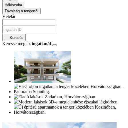
Hálószoba
Távolság a tengertől
Vételár
Keresés
Keresse meg az
ingatlanát