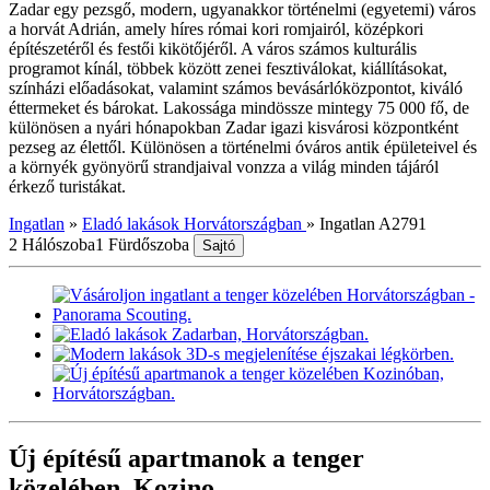
Zadar egy pezsgő, modern, ugyanakkor történelmi (egyetemi) város
a horvát Adrián, amely híres római kori romjairól, középkori
építészetéről és festői kikötőjéről. A város számos kulturális
programot kínál, többek között zenei fesztiválokat, kiállításokat,
színházi előadásokat, valamint számos bevásárlóközpontot, kiváló
éttermeket és bárokat. Lakossága mindössze mintegy 75 000 fő, de
különösen a nyári hónapokban Zadar igazi kisvárosi központként
pezseg az élettől. Különösen a történelmi óváros antik épületeivel és
a környék gyönyörű strandjaival vonzza a világ minden tájáról
érkező turistákat.
Ingatlan
»
Eladó lakások Horvátországban
»
Ingatlan A2791
2 Hálószoba
1 Fürdőszoba
Sajtó
Új építésű apartmanok a tenger
közelében, Kozino