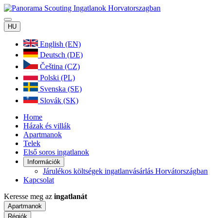
HU
English (EN)
Deutsch (DE)
Čeština (CZ)
Polski (PL)
Svenska (SE)
Slovák (SK)
Home
Házak és villák
Apartmanok
Telek
Első soros ingatlanok
Információk
Járulékos költségek ingatlanvásárlás Horvátországban
Kapcsolat
Keresse meg az
ingatlanát
Apartmanok
Régiók