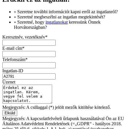
» Szeretne
további információt
kapni erről az ingatlanról?
» Szeretné megbeszélni az ingatlan megtekintését?
» Szeretné, hogy
ingatlanokat
keressünk Önnek
Horvátországban?
Keresztnév, vezetéknév*
E-mail cím*
Telefonszám*
Ingatlan-ID
Üzenet
Megjegyzés: A csillaggal (*) jelölt mezők kitöltése kötelező.
Megjegyzés: A kapcsolatfelvételi űrlapunk használatával Ön az EU
Általános Adatvédelmi Rendeletének (=„GDPR“ - hatályos 2018.
május 25-től) 6. cikkely 1. § 1. bek. a) pontjával összhangban