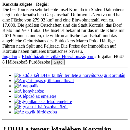
Korcula szigete - Régió:
Die bei Touristen sehr beliebte Insel Korcula im Süden Dalmatiens
liegt in der kroatischen Gespanschaft Dubrovnik-Neretva und hat
eine Fläche von 279,03 km² und eine Einwohnerzahl von ca.
17.000. Die größten Ortschaften sind die Stadt Korcula, das Dorf
Blato und Vela Luka. Die Insel ist bekannt für das milde Klima mit
2671 Sonnenstunden, die wildromantische Landschaft und das
angebliche Geburtshaus des Entdeckers Marco Polo. Häufige
Fähren nach Split und Peljesac. Die Preise der Immobilien auf
Korcula haben mittleres kroatisches Niveau.
Ingatlan
»
Eladó házak és villák Horvátországban
»
Ingatlan H647
8 Hálószoba
5 Fürdőszoba
Sajtó
2 DHH a tenger közelében Korculán