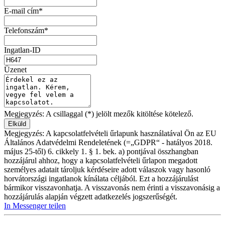
E-mail cím*
Telefonszám*
Ingatlan-ID
Üzenet
Megjegyzés: A csillaggal (*) jelölt mezők kitöltése kötelező.
Megjegyzés: A kapcsolatfelvételi űrlapunk használatával Ön az EU
Általános Adatvédelmi Rendeletének (=„GDPR“ - hatályos 2018.
május 25-től) 6. cikkely 1. § 1. bek. a) pontjával összhangban
hozzájárul ahhoz, hogy a kapcsolatfelvételi űrlapon megadott
személyes adatait tároljuk kérdéseire adott válaszok vagy hasonló
horvátországi ingatlanok kínálata céljából. Ezt a hozzájárulást
bármikor visszavonhatja. A visszavonás nem érinti a visszavonásig a
hozzájárulás alapján végzett adatkezelés jogszerűségét.
In Messenger teilen