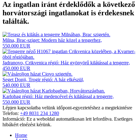
Az ingatlan iránt érdeklődők a következő
horvátországi ingatlanokat
is érdekesnek
találták.
Milna, Brac-sziget: Modern ház közel a tengerhez,
550.000 EUR
Jadranovo, Crikvenica régió: Ház gyönyörű kilátással a tengerre,
450.000 EUR
Seget Donji, Trogir régió: A ház elkészül,
540.000 EUR
Karlobag régió: Ház medencével és kilátással a tengerre,
550.000 EUR
Lépjen kapcsolatba velünk időpont-egyeztetéshez a megtekintésre
Telefon:
+49 8031 234 1280
Információ: Ez a weboldal automatikusan lett lefordítva. Esetleges
hibákért elnézést kérünk.
Home