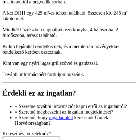
re a tengertől a negyedik sorban.
A két DHH egy 425 m²-es telken található, összesen kb. 245 m²
lakóterület.
Mindkét házrészben nappali-étkező konyha, 4 hálószoba, 2
fürdőszoba, terasz található.
Külön bejárattal rendelkeznek, és a mediterrán növényekkel
rendelkező kertben osztoznak.
Kint van egy nyári lugas grillezővel és garázzsal.
További információért forduljon hozzánk.
Érdekli ez az ingatlan?
» Szeretne
további információt
kapni erről az ingatlanról?
» Szeretné megbeszélni az ingatlan megtekintését?
» Szeretné, hogy
ingatlanokat
keressünk Önnek
Horvátországban?
Keresztnév, vezetéknév*