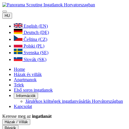
HU
English (EN)
Deutsch (DE)
Čeština (CZ)
Polski (PL)
Svenska (SE)
Slovák (SK)
Home
Házak és villák
Apartmanok
Telek
Első soros ingatlanok
Információk
Járulékos költségek ingatlanvásárlás Horvátországban
Kapcsolat
Keresse meg az
ingatlanát
Házak / Villák
Régiók