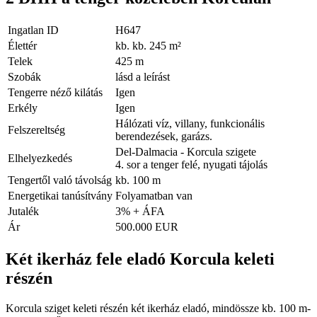
Ingatlan ID
H647
Élettér
kb. kb. 245 m²
Telek
425 m
Szobák
lásd a leírást
Tengerre néző kilátás
Igen
Erkély
Igen
Hálózati víz, villany, funkcionális
Felszereltség
berendezések, garázs.
Del-Dalmacia - Korcula szigete
Elhelyezkedés
4. sor a tenger felé, nyugati tájolás
Tengertől való távolság
kb. 100 m
Energetikai tanúsítvány
Folyamatban van
Jutalék
3% + ÁFA
Ár
500.000 EUR
Két ikerház fele eladó Korcula keleti
részén
Korcula sziget keleti részén két ikerház eladó, mindössze kb. 100 m-