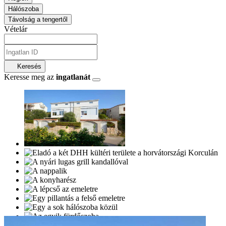
Hálószoba
Távolság a tengertől
Vételár
Keresés
Keresse meg az
ingatlanát