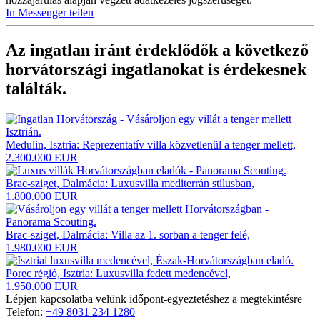
In Messenger teilen
Az ingatlan iránt érdeklődők a következő
horvátországi ingatlanokat
is érdekesnek
találták.
Medulin, Isztria: Reprezentatív villa közvetlenül a tenger mellett,
2.300.000 EUR
Brac-sziget, Dalmácia: Luxusvilla mediterrán stílusban,
1.800.000 EUR
Brac-sziget, Dalmácia: Villa az 1. sorban a tenger felé,
1.980.000 EUR
Porec régió, Isztria: Luxusvilla fedett medencével,
1.950.000 EUR
Lépjen kapcsolatba velünk időpont-egyeztetéshez a megtekintésre
Telefon:
+49 8031 234 1280