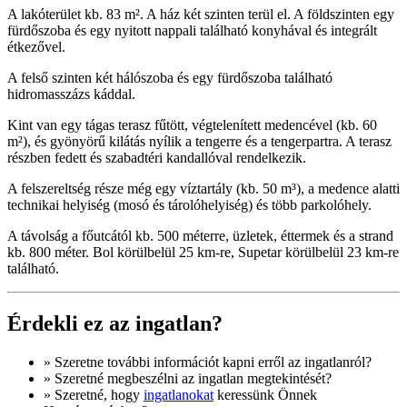
A lakóterület kb. 83 m². A ház két szinten terül el. A földszinten egy
fürdőszoba és egy nyitott nappali található konyhával és integrált
étkezővel.
A felső szinten két hálószoba és egy fürdőszoba található
hidromasszázs káddal.
Kint van egy tágas terasz fűtött, végtelenített medencével (kb. 60
m²), és gyönyörű kilátás nyílik a tengerre és a tengerpartra. A terasz
részben fedett és szabadtéri kandallóval rendelkezik.
A felszereltség része még egy víztartály (kb. 50 m³), ​​a medence alatti
technikai helyiség (mosó és tárolóhelyiség) és több parkolóhely.
A távolság a főutcától kb. 500 méterre, üzletek, éttermek és a strand
kb. 800 méter. Bol körülbelül 25 km-re, Supetar körülbelül 23 km-re
található.
Érdekli ez az ingatlan?
» Szeretne
további információt
kapni erről az ingatlanról?
» Szeretné megbeszélni az ingatlan megtekintését?
» Szeretné, hogy
ingatlanokat
keressünk Önnek