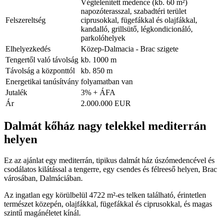
Végtelenített medence (kb. 60 m²)
napozóterasszal, szabadtéri terület
Felszereltség
ciprusokkal, fügefákkal és olajfákkal,
kandalló, grillsütő, légkondicionáló,
parkolóhelyek
Elhelyezkedés
Közep-Dalmacia - Brac szigete
Tengertől való távolság
kb. 1000 m
Távolság a központtól
kb. 850 m
Energetikai tanúsítvány
folyamatban van
Jutalék
3% + ÁFA
Ár
2.000.000 EUR
Dalmát kőház nagy telekkel mediterrán
helyen
Ez az ajánlat egy mediterrán, tipikus dalmát ház úszómedencével és
csodálatos kilátással a tengerre, egy csendes és félreeső helyen, Brac
városában, Dalmáciában.
Az ingatlan egy körülbelül 4722 m²-es telken található, érintetlen
természet közepén, olajfákkal, fügefákkal és ciprusokkal, és magas
szintű magánéletet kínál.