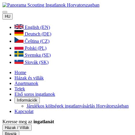
HU
English (EN)
Deutsch (DE)
Čeština (CZ)
Polski (PL)
Svenska (SE)
Slovák (SK)
Home
Házak és villák
Apartmanok
Telek
Első soros ingatlanok
Információk
Járulékos költségek ingatlanvásárlás Horvátországban
Kapcsolat
Keresse meg az
ingatlanát
Házak / Villák
Régiók