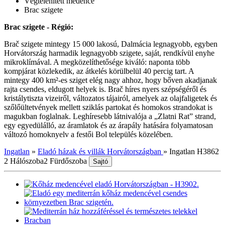
Végtelenített medence
Brac szigete
Brac szigete - Régió:
Brač szigete mintegy 15 000 lakosú, Dalmácia legnagyobb, egyben
Horvátország harmadik legnagyobb szigete, saját, rendkívül enyhe
mikroklímával. A megközelíthetősége kiváló: naponta több
kompjárat közlekedik, az átkelés körülbelül 40 percig tart. A
mintegy 400 km²-es sziget elég nagy ahhoz, hogy bőven akadjanak
rajta csendes, eldugott helyek is. Brač híres nyers szépségéről és
kristálytiszta vizeiről, változatos tájairól, amelyek az olajfaligetek és
szőlőültetvények mellett sziklás partokat és homokos strandokat is
magukban foglalnak. Leghíresebb látnivalója a „Zlatni Rat” strand,
egy egyedülálló, az áramlatok és az árapály hatására folyamatosan
változó homoknyelv a festői Bol település közelében.
Ingatlan
»
Eladó házak és villák Horvátországban
»
Ingatlan H3862
2 Hálószoba
2 Fürdőszoba
Sajtó