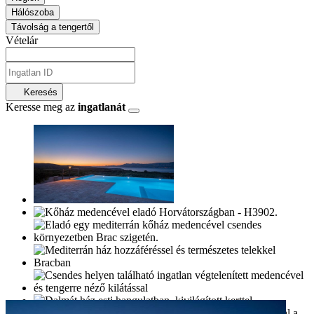
Hálószoba
Távolság a tengertől
Vételár
Keresés
Keresse meg az
ingatlanát