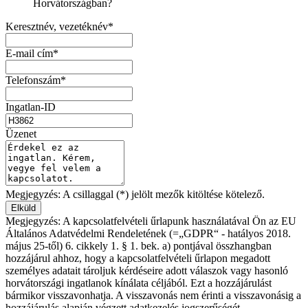
Horvátországban?
Keresztnév, vezetéknév*
E-mail cím*
Telefonszám*
Ingatlan-ID
Üzenet
Megjegyzés: A csillaggal (*) jelölt mezők kitöltése kötelező.
Megjegyzés: A kapcsolatfelvételi űrlapunk használatával Ön az EU
Általános Adatvédelmi Rendeletének (=„GDPR“ - hatályos 2018.
május 25-től) 6. cikkely 1. § 1. bek. a) pontjával összhangban
hozzájárul ahhoz, hogy a kapcsolatfelvételi űrlapon megadott
személyes adatait tároljuk kérdéseire adott válaszok vagy hasonló
horvátországi ingatlanok kínálata céljából. Ezt a hozzájárulást
bármikor visszavonhatja. A visszavonás nem érinti a visszavonásig a
hozzájárulás alapján végzett adatkezelés jogszerűségét.