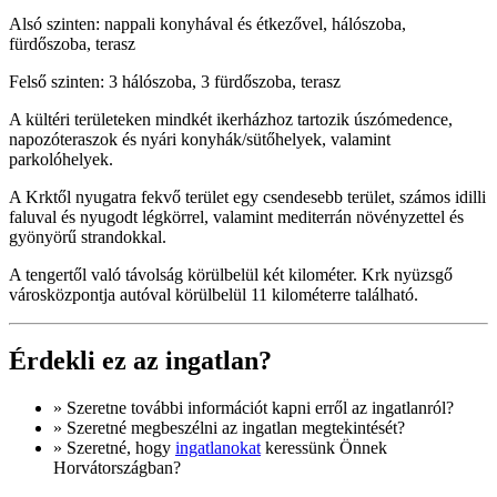
Alsó szinten: nappali konyhával és étkezővel, hálószoba,
fürdőszoba, terasz
Felső szinten: 3 hálószoba, 3 fürdőszoba, terasz
A kültéri területeken mindkét ikerházhoz tartozik úszómedence,
napozóteraszok és nyári konyhák/sütőhelyek, valamint
parkolóhelyek.
A Krktől nyugatra fekvő terület egy csendesebb terület, számos idilli
faluval és nyugodt légkörrel, valamint mediterrán növényzettel és
gyönyörű strandokkal.
A tengertől való távolság körülbelül két kilométer. Krk nyüzsgő
városközpontja autóval körülbelül 11 kilométerre található.
Érdekli ez az ingatlan?
» Szeretne
további információt
kapni erről az ingatlanról?
» Szeretné megbeszélni az ingatlan megtekintését?
» Szeretné, hogy
ingatlanokat
keressünk Önnek
Horvátországban?