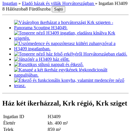
Ingatlan
»
Eladó házak és villák Horvátországban
»
Ingatlan H3409
8 Hálószoba
8 Fürdőszoba
Sajtó
Ház két ikerházzal, Krk régió, Krk sziget
Ingatlan ID
H3409
Élettér
kb. 400 m²
Telek
859 m²