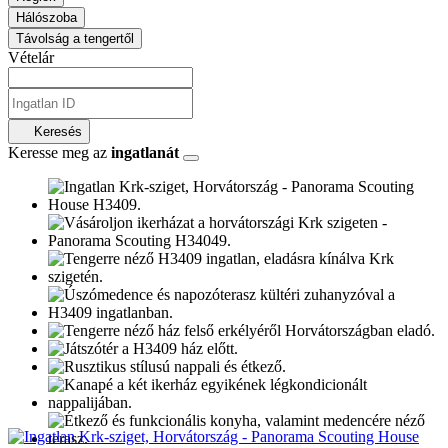
Hálószoba
Távolság a tengertől
Vételár
Keresés
Keresse meg az
ingatlanát