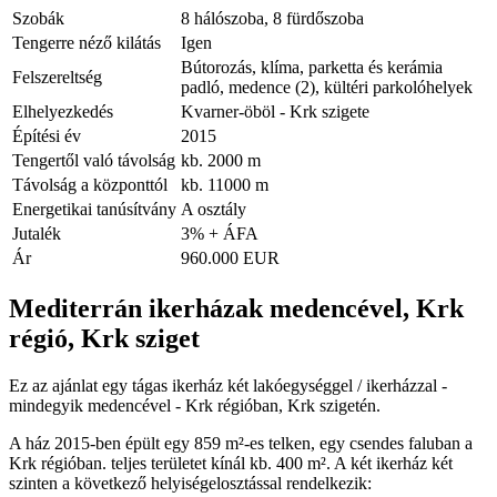
Szobák
8 hálószoba, 8 fürdőszoba
Tengerre néző kilátás
Igen
Bútorozás, klíma, parketta és kerámia
Felszereltség
padló, medence (2), kültéri parkolóhelyek
Elhelyezkedés
Kvarner-öböl - Krk szigete
Építési év
2015
Tengertől való távolság
kb. 2000 m
Távolság a központtól
kb. 11000 m
Energetikai tanúsítvány
A osztály
Jutalék
3% + ÁFA
Ár
960.000 EUR
Mediterrán ikerházak medencével, Krk
régió, Krk sziget
Ez az ajánlat egy tágas ikerház két lakóegységgel / ikerházzal -
mindegyik medencével - Krk régióban, Krk szigetén.
A ház 2015-ben épült egy 859 m²-es telken, egy csendes faluban a
Krk régióban. teljes területet kínál kb. 400 m². A két ikerház két
szinten a következő helyiségelosztással rendelkezik: