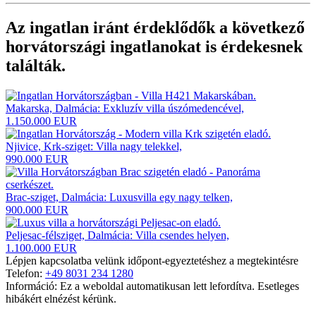
Az ingatlan iránt érdeklődők a következő
horvátországi ingatlanokat
is érdekesnek
találták.
Makarska, Dalmácia: Exkluzív villa úszómedencével,
1.150.000 EUR
Njivice, Krk-sziget: Villa nagy telekkel,
990.000 EUR
Brac-sziget, Dalmácia: Luxusvilla egy nagy telken,
900.000 EUR
Peljesac-félsziget, Dalmácia: Villa csendes helyen,
1.100.000 EUR
Lépjen kapcsolatba velünk időpont-egyeztetéshez a megtekintésre
Telefon:
+49 8031 234 1280
Információ: Ez a weboldal automatikusan lett lefordítva. Esetleges
hibákért elnézést kérünk.