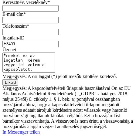
Keresztnév, vezetéknév*
E-mail cím*
Telefonszám*
Ingatlan-ID
Üzenet
Megjegyzés: A csillaggal (*) jelölt mezők kitöltése kötelező.
Megjegyzés: A kapcsolatfelvételi űrlapunk használatával Ön az EU
Általános Adatvédelmi Rendeletének (=„GDPR“ - hatályos 2018.
május 25-től) 6. cikkely 1. § 1. bek. a) pontjával összhangban
hozzájárul ahhoz, hogy a kapcsolatfelvételi űrlapon megadott
személyes adatait tároljuk kérdéseire adott válaszok vagy hasonló
horvátországi ingatlanok kínálata céljából. Ezt a hozzájárulást
bármikor visszavonhatja. A visszavonás nem érinti a visszavonásig a
hozzájárulás alapján végzett adatkezelés jogszerűségét.
In Messenger teilen