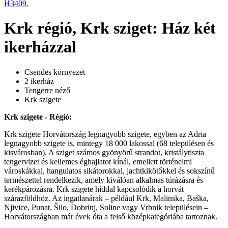
Krk régió, Krk sziget: Ház két
ikerházzal
Csendes környezet
2 ikerház
Tengerre néző
Krk szigete
Krk szigete - Régió:
Krk szigete Horvátország legnagyobb szigete, egyben az Adria
legnagyobb szigete is, mintegy 18 000 lakossal (68 településen és
kisvárosban). A sziget számos gyönyörű strandot, kristálytiszta
tengervizet és kellemes éghajlatot kínál, emellett történelmi
városkákkal, hangulatos sikátorokkal, jachtkikötőkkel és sokszínű
természettel rendelkezik, amely kiválóan alkalmas túrázásra és
kerékpározásra. Krk szigete híddal kapcsolódik a horvát
szárazföldhöz. Az ingatlanárak – például Krk, Malinska, Baška,
Njivice, Punat, Šilo, Dobrinj, Soline vagy Vrbnik településein –
Horvátországban már évek óta a felső középkategóriába tartoznak.