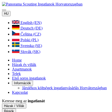
HU
English (EN)
Deutsch (DE)
Čeština (CZ)
Polski (PL)
Svenska (SE)
Slovák (SK)
Home
Házak és villák
Apartmanok
Telek
Első soros ingatlanok
Információk
Járulékos költségek ingatlanvásárlás Horvátországban
Kapcsolat
Keresse meg az
ingatlanát
Házak / Villák
Régiók