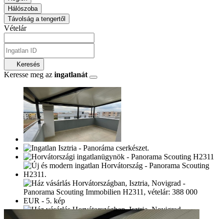
Hálószoba
Távolság a tengertől
Vételár
Keresés
Keresse meg az
ingatlanát