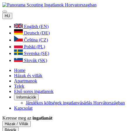
HU
English (EN)
Deutsch (DE)
Čeština (CZ)
Polski (PL)
Svenska (SE)
Slovák (SK)
Home
Házak és villák
Apartmanok
Telek
Első soros ingatlanok
Információk
Járulékos költségek ingatlanvásárlás Horvátországban
Kapcsolat
Keresse meg az
ingatlanát
Házak / Villák
Régiók