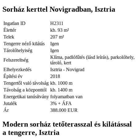
Sorház kerttel Novigradban, Isztria
Ingatlan ID
H2311
Élettér
kb. 93 m²
Telek
207 m²
Tengerre néző kilátás
Igen
Tárolóhelyiség
Igen
Klíma, padlófűtés (lásd leírás), parkolóhely,
Felszereltség
tároló, kert
Elhelyezkedés
Isztria - Novigrad
Építési év
2018
Tengertől való távolság
kb. 1000 m
Távolság a központtól
kb. 1400 m
Energetikai tanúsítvány
folyamatban van
Jutalék
3% + ÁFA
Ár
388.000 EUR
Modern sorház tetőterasszal és kilátással
a tengerre, Isztria