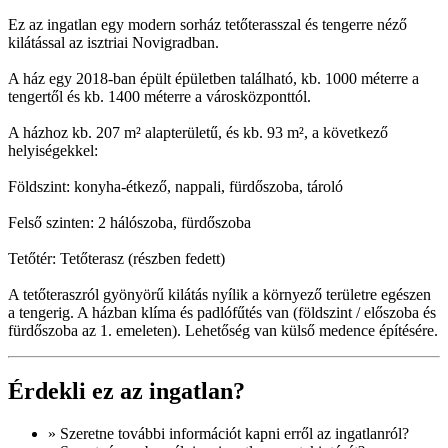
Ez az ingatlan egy modern sorház tetőterasszal és tengerre néző
kilátással az isztriai Novigradban.
A ház egy 2018-ban épült épületben található, kb. 1000 méterre a
tengertől és kb. 1400 méterre a városközponttól.
A házhoz kb. 207 m² alapterületű, és kb. 93 m², a következő
helyiségekkel:
Földszint: konyha-étkező, nappali, fürdőszoba, tároló
Felső szinten: 2 hálószoba, fürdőszoba
Tetőtér: Tetőterasz (részben fedett)
A tetőteraszról gyönyörű kilátás nyílik a környező területre egészen
a tengerig. A házban klíma és padlófűtés van (földszint / előszoba és
fürdőszoba az 1. emeleten). Lehetőség van külső medence építésére.
Érdekli ez az ingatlan?
» Szeretne
további információt
kapni erről az ingatlanról?