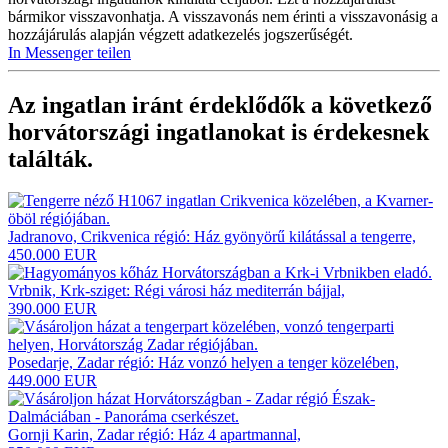
bármikor visszavonhatja. A visszavonás nem érinti a visszavonásig a
hozzájárulás alapján végzett adatkezelés jogszerűségét.
In Messenger teilen
Az ingatlan iránt érdeklődők a következő
horvátországi ingatlanokat
is érdekesnek
találták.
Jadranovo, Crikvenica régió: Ház gyönyörű kilátással a tengerre,
450.000 EUR
Vrbnik, Krk-sziget: Régi városi ház mediterrán bájjal,
390.000 EUR
Posedarje, Zadar régió: Ház vonzó helyen a tenger közelében,
449.000 EUR
Gornji Karin, Zadar régió: Ház 4 apartmannal,