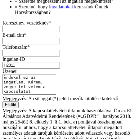
» Szeretné megbeszélni az ingatlan megtekintését?
» Szeretné, hogy
ingatlanokat
keressünk Önnek
Horvátországban?
Keresztnév, vezetéknév*
E-mail cím*
Telefonszám*
Ingatlan-ID
Üzenet
Megjegyzés: A csillaggal (*) jelölt mezők kitöltése kötelező.
Megjegyzés: A kapcsolatfelvételi űrlapunk használatával Ön az EU
Általános Adatvédelmi Rendeletének (=„GDPR“ - hatályos 2018.
május 25-től) 6. cikkely 1. § 1. bek. a) pontjával összhangban
hozzájárul ahhoz, hogy a kapcsolatfelvételi űrlapon megadott
személyes adatait tároljuk kérdéseire adott válaszok vagy hasonló
horvátországi ingatlanok kínálata céljából. Ezt a hozzájárulást