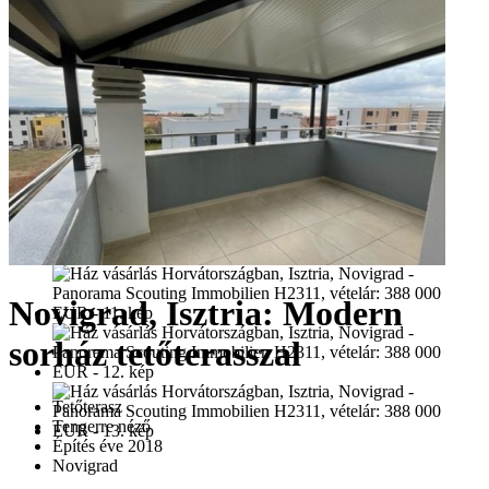
Novigrad, Isztria: Modern
sorház tetőterasszal
Tetőterasz
Tengerre néző
Építés éve 2018
Novigrad