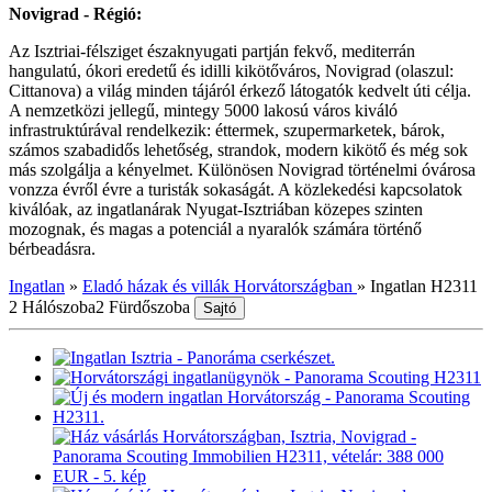
Novigrad - Régió:
Az Isztriai-félsziget északnyugati partján fekvő, mediterrán
hangulatú, ókori eredetű és idilli kikötőváros, Novigrad (olaszul:
Cittanova) a világ minden tájáról érkező látogatók kedvelt úti célja.
A nemzetközi jellegű, mintegy 5000 lakosú város kiváló
infrastruktúrával rendelkezik: éttermek, szupermarketek, bárok,
számos szabadidős lehetőség, strandok, modern kikötő és még sok
más szolgálja a kényelmet. Különösen Novigrad történelmi óvárosa
vonzza évről évre a turisták sokaságát. A közlekedési kapcsolatok
kiválóak, az ingatlanárak Nyugat-Isztriában közepes szinten
mozognak, és magas a potenciál a nyaralók számára történő
bérbeadásra.
Ingatlan
»
Eladó házak és villák Horvátországban
»
Ingatlan H2311
2 Hálószoba
2 Fürdőszoba
Sajtó