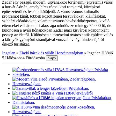
Zadar egy pezsgő, modern, ugyanakkor történelmi (egyetemi) város
a horvát Adrián, amely híres római kori romjairól, középkori
építészetéről és festői kikötőjéről. A város számos kulturális
programot kínál, többek között zenei fesztiválokat, kiállításokat,
színházi előadásokat, valamint számos bevásárlóközpontot, kiváló
éttermeket és bárokat. Lakossága mindössze mintegy 75 000 fő, de
különösen a nyári hónapokban Zadar igazi kisvárosi központként
pezseg az élettől. Különösen a történelmi óváros antik épületeivel és
a környék gyönyörű strandjaival vonzza a világ minden tájáról
érkező turistákat.
Ingatlan
»
Eladó házak és villák Horvátországban
»
Ingatlan H3846
5 Hálószoba
4 Fürdőszoba
Sajtó