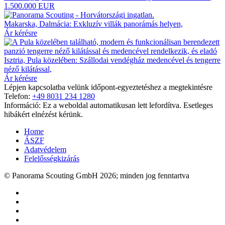
1.500.000 EUR
Makarska, Dalmácia: Exkluzív villák panorámás helyen,
Ár kérésre
Isztria, Pula közelében: Szállodai vendégház medencével és tengerre
néző kilátással,
Ár kérésre
Lépjen kapcsolatba velünk időpont-egyeztetéshez a megtekintésre
Telefon:
+49 8031 234 1280
Információ: Ez a weboldal automatikusan lett lefordítva. Esetleges
hibákért elnézést kérünk.
Home
ÁSZF
Adatvédelem
Felelősségkizárás
© Panorama Scouting GmbH 2026; minden jog fenntartva