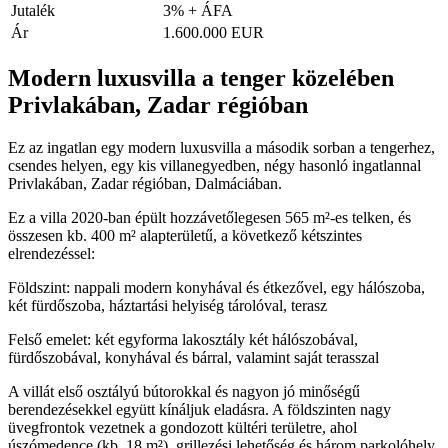
Jutalék
3% + ÁFA
Ár
1.600.000 EUR
Modern luxusvilla a tenger közelében
Privlakában, Zadar régióban
Ez az ingatlan egy modern luxusvilla a második sorban a tengerhez,
csendes helyen, egy kis villanegyedben, négy hasonló ingatlannal
Privlakában, Zadar régióban, Dalmáciában.
Ez a villa 2020-ban épült hozzávetőlegesen 565 m²-es telken, és
összesen kb. 400 m² alapterületű, a következő kétszintes
elrendezéssel:
Földszint: nappali modern konyhával és étkezővel, egy hálószoba,
két fürdőszoba, háztartási helyiség tárolóval, terasz
Felső emelet: két egyforma lakosztály két hálószobával,
fürdőszobával, konyhával és bárral, valamint saját terasszal
A villát első osztályú bútorokkal és nagyon jó minőségű
berendezésekkel együtt kínáljuk eladásra. A földszinten nagy
üvegfrontok vezetnek a gondozott kültéri területre, ahol
úszómedence (kb. 18 m²), grillezési lehetőség és három parkolóhely