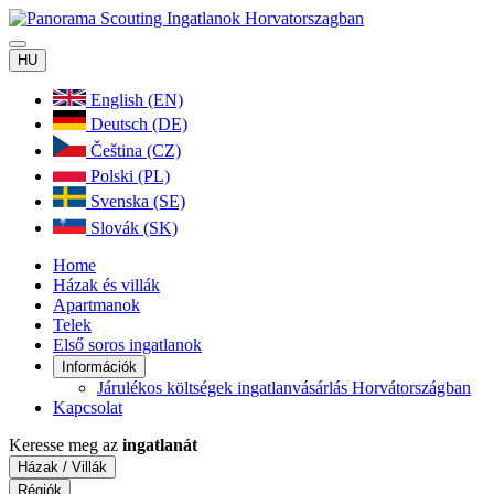
HU
English (EN)
Deutsch (DE)
Čeština (CZ)
Polski (PL)
Svenska (SE)
Slovák (SK)
Home
Házak és villák
Apartmanok
Telek
Első soros ingatlanok
Információk
Járulékos költségek ingatlanvásárlás Horvátországban
Kapcsolat
Keresse meg az
ingatlanát
Házak / Villák
Régiók