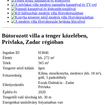
Bútorozott villa a tenger közelében,
Privlaka, Zadar régióban
Ingatlan ID
H3846
Élettér
kb. 272 m²
Telek
565 m²
Tengerre néző kilátás
Igen
Klíma, mosókonyha, medence (kb. 18 m²),
Felszereltség
grill, 3 parkolóhely
Eszak-Dalmácia - Zadar
Elhelyezkedés
Privlaka
Építési év
2020
Tengertől való távolság
kb. 30 m
Energetikai tanúsítvány
folyamatban van