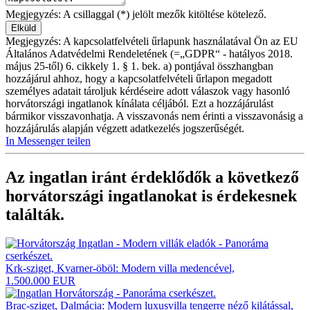
Megjegyzés: A csillaggal (*) jelölt mezők kitöltése kötelező.
Megjegyzés: A kapcsolatfelvételi űrlapunk használatával Ön az EU
Általános Adatvédelmi Rendeletének (=„GDPR“ - hatályos 2018.
május 25-től) 6. cikkely 1. § 1. bek. a) pontjával összhangban
hozzájárul ahhoz, hogy a kapcsolatfelvételi űrlapon megadott
személyes adatait tároljuk kérdéseire adott válaszok vagy hasonló
horvátországi ingatlanok kínálata céljából. Ezt a hozzájárulást
bármikor visszavonhatja. A visszavonás nem érinti a visszavonásig a
hozzájárulás alapján végzett adatkezelés jogszerűségét.
In Messenger teilen
Az ingatlan iránt érdeklődők a következő
horvátországi ingatlanokat
is érdekesnek
találták.
Krk-sziget, Kvarner-öböl: Modern villa medencével,
1.500.000 EUR
Brac-sziget, Dalmácia: Modern luxusvilla tengerre néző kilátással,