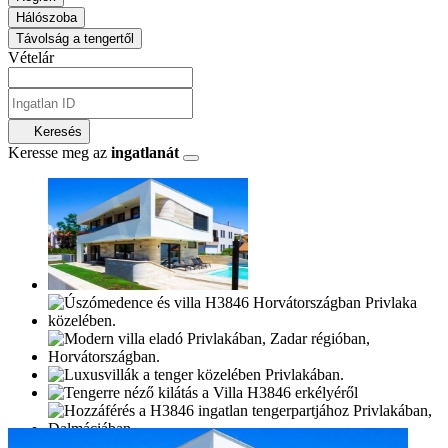
Hálószoba
Távolság a tengertől
Vételár
Keresés
Keresse meg az
ingatlanát