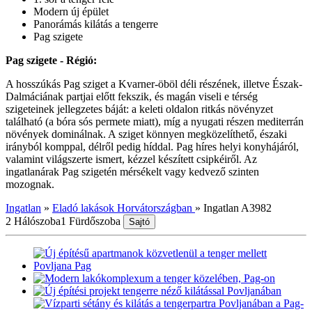
Modern új épület
Panorámás kilátás a tengerre
Pag szigete
Pag szigete - Régió:
A hosszúkás Pag sziget a Kvarner-öböl déli részének, illetve Észak-
Dalmáciának partjai előtt fekszik, és magán viseli e térség
szigeteinek jellegzetes báját: a keleti oldalon ritkás növényzet
található (a bóra sós permete miatt), míg a nyugati részen mediterrán
növények dominálnak. A sziget könnyen megközelíthető, északi
irányból komppal, délről pedig híddal. Pag híres helyi konyhájáról,
valamint világszerte ismert, kézzel készített csipkéiről. Az
ingatlanárak Pag szigetén mérsékelt vagy kedvező szinten
mozognak.
Ingatlan
»
Eladó lakások Horvátországban
»
Ingatlan A3982
2 Hálószoba
1 Fürdőszoba
Sajtó