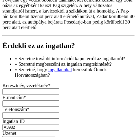
oázis az egyébként karszt Pag szigetén. A hely változatos
strandjairól ismert, a kavicsoktól a sziklákon át a homokig. A Pag-
híd körülbelül tizenöt perc alatt elérhető autóval, Zadar körülbelül 40
perc alatt, az autópálya bejárata Posedarje-ban pedig körülbelül 30
perc alatt elérhető.
Érdekli ez az ingatlan?
» Szeretne
további információt
kapni erről az ingatlanról?
» Szeretné megbeszélni az ingatlan megtekintését?
» Szeretné, hogy
ingatlanokat
keressünk Önnek
Horvátországban?
Keresztnév, vezetéknév*
E-mail cím*
Telefonszám*
Ingatlan-ID
Üzenet