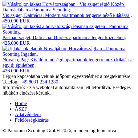
Vis-sziget, Dalmácia: Modern apartmanok tengerre néző kilátással,
450.000 EUR
Pasman-sziget, Dalmácia: Duplex apartman a tenger közelében,
425.000 EUR
Novalja, Pag: Kiváló minőségű apartmanok tengerre néző kilátással
egy új épületben,
426.000 EUR
Lépjen kapcsolatba velünk időpont-egyeztetéshez a megtekintésre
Telefon:
+49 8031 234 1280
Információ: Ez a weboldal automatikusan lett lefordítva. Esetleges
hibákért elnézést kérünk.
Home
ÁSZF
Adatvédelem
Felelősségkizárás
© Panorama Scouting GmbH 2026; minden jog fenntartva