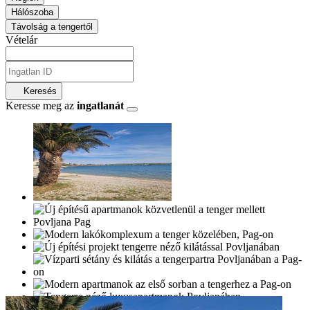
Hálószoba
Távolság a tengertől
Vételár
Keresés
Keresse meg az
ingatlanát