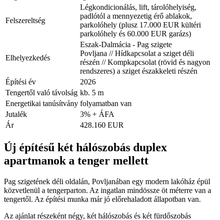
Légkondicionálás, lift, tárolóhelyiség,
padlótól a mennyezetig érő ablakok,
Felszereltség
parkolóhely (plusz 17.000 EUR kültéri
parkolóhely és 60.000 EUR garázs)
Eszak-Dalmácia - Pag szigete
Povljana // Hídkapcsolat a sziget déli
Elhelyezkedés
részén // Kompkapcsolat (rövid és nagyon
rendszeres) a sziget északkeleti részén
Építési év
2026
Tengertől való távolság
kb. 5 m
Energetikai tanúsítvány
folyamatban van
Jutalék
3% + ÁFA
Ár
428.160 EUR
Új építésű két hálószobás duplex
apartmanok a tenger mellett
Pag szigetének déli oldalán, Povljanában egy modern lakóház épül
közvetlenül a tengerparton. Az ingatlan mindössze öt méterre van a
tengertől. Az építési munka már jó előrehaladott állapotban van.
Az ajánlat részeként négy, két hálószobás és két fürdőszobás