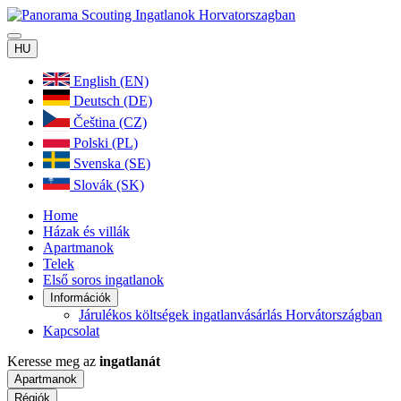
HU
English (EN)
Deutsch (DE)
Čeština (CZ)
Polski (PL)
Svenska (SE)
Slovák (SK)
Home
Házak és villák
Apartmanok
Telek
Első soros ingatlanok
Információk
Járulékos költségek ingatlanvásárlás Horvátországban
Kapcsolat
Keresse meg az
ingatlanát
Apartmanok
Régiók