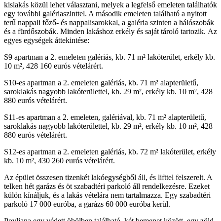
kislakás közül lehet választani, melyek a legfelső emeleten találhatók
egy további galériaszinttel. A második emeleten található a nyitott
terű nappali főző- és nappalisarokkal, a galéria szinten a hálószobák
és a fürdőszobák. Minden lakáshoz erkély és saját tároló tartozik. Az
egyes egységek áttekintése:
S9 apartman a 2. emeleten galériás, kb. 71 m² lakóterület, erkély kb.
10 m², 428 160 eurós vételárért.
S10-es apartman a 2. emeleten galériás, kb. 71 m² alapterületű,
saroklakás nagyobb lakóterülettel, kb. 29 m², erkély kb. 10 m², 428
880 eurós vételárért.
S11-es apartman a 2. emeleten, galériával, kb. 71 m² alapterületű,
saroklakás nagyobb lakóterülettel, kb. 29 m², erkély kb. 10 m², 428
880 eurós vételárért.
S12-es apartman a 2. emeleten galériás, kb. 72 m² lakóterület, erkély
kb. 10 m², 430 260 eurós vételárért.
Az épület összesen tizenkét lakóegységből áll, és lifttel felszerelt. A
telken hét garázs és öt szabadtéri parkoló áll rendelkezésre. Ezeket
külön kínáljuk, és a lakás vételára nem tartalmazza. Egy szabadtéri
parkoló 17 000 euróba, a garázs 60 000 euróba kerül.
Povljana egy védett öbölben található, két bemenet között, egy zöld