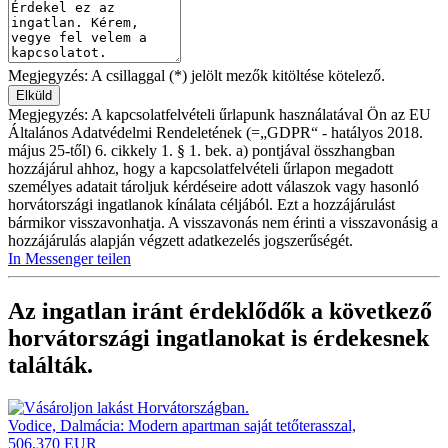
Megjegyzés: A csillaggal (*) jelölt mezők kitöltése kötelező.
Megjegyzés: A kapcsolatfelvételi űrlapunk használatával Ön az EU
Általános Adatvédelmi Rendeletének (=„GDPR“ - hatályos 2018.
május 25-től) 6. cikkely 1. § 1. bek. a) pontjával összhangban
hozzájárul ahhoz, hogy a kapcsolatfelvételi űrlapon megadott
személyes adatait tároljuk kérdéseire adott válaszok vagy hasonló
horvátországi ingatlanok kínálata céljából. Ezt a hozzájárulást
bármikor visszavonhatja. A visszavonás nem érinti a visszavonásig a
hozzájárulás alapján végzett adatkezelés jogszerűségét.
In Messenger teilen
Az ingatlan iránt érdeklődők a következő
horvátországi ingatlanokat
is érdekesnek
találták.
Vodice, Dalmácia: Modern apartman saját tetőterasszal,
506.370 EUR