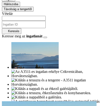
Hálószoba
Távolság a tengertől
Vételár
Keresés
Keresse meg az
ingatlanát