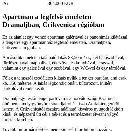
Ár
364.000 EUR
Apartman a legfelső emeleten
Dramaljban, Crikvenica régióban
Ez az ajánlat egy vonzó apartman galériával és panorámás kilátással
a tengerre egy apartmanház legfelső emeletén, Dramaljban,
Crikvenica régióban.
A második emeleten található lakás 83,50 m²-es, két hálószobával,
fürdőszobával, nappalival, étkezővel és konyhával, terasszal,
valamint egy galériával egy szobával, egy WC-vel és egy tárolóval.
Főleg a teraszról csodálatos kilátás nyílik a tenger partjára, ami csak
kb. 350 méterre. A lakás légkondicionált, bútorozott, kültéri
parkolóval rendelkezik.
Dramalj egy festői tengerparti város a horvátországi Kvarner-
öbölben, amely gyönyörű strandjairól és tiszta Adriai-tengeréről
ismert. A Crikvenicától északra található kisváros nyugodt légkört
kínál, és népszerű úti cél a békét és a természetet élvezni vágyó
turisták körében.
További információért és megtekintésért forduljon hozzánk.