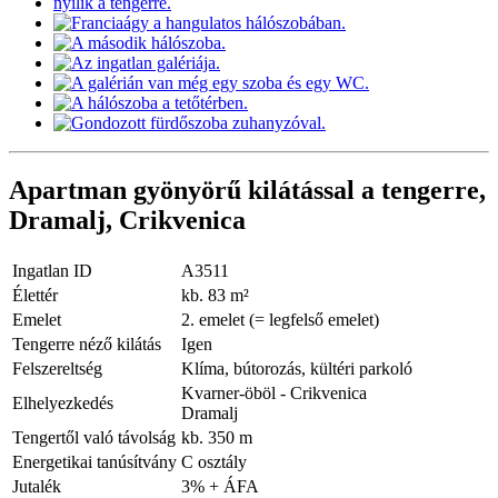
Apartman gyönyörű kilátással a tengerre,
Dramalj, Crikvenica
Ingatlan ID
A3511
Élettér
kb. 83 m²
Emelet
2. emelet (= legfelső emelet)
Tengerre néző kilátás
Igen
Felszereltség
Klíma, bútorozás, kültéri parkoló
Kvarner-öböl - Crikvenica
Elhelyezkedés
Dramalj
Tengertől való távolság
kb. 350 m
Energetikai tanúsítvány
C osztály
Jutalék
3% + ÁFA