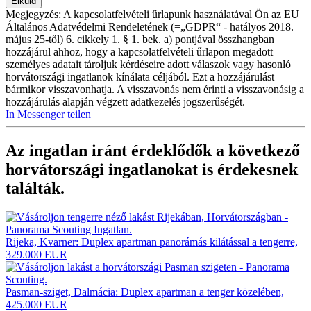
Megjegyzés: A kapcsolatfelvételi űrlapunk használatával Ön az EU
Általános Adatvédelmi Rendeletének (=„GDPR“ - hatályos 2018.
május 25-től) 6. cikkely 1. § 1. bek. a) pontjával összhangban
hozzájárul ahhoz, hogy a kapcsolatfelvételi űrlapon megadott
személyes adatait tároljuk kérdéseire adott válaszok vagy hasonló
horvátországi ingatlanok kínálata céljából. Ezt a hozzájárulást
bármikor visszavonhatja. A visszavonás nem érinti a visszavonásig a
hozzájárulás alapján végzett adatkezelés jogszerűségét.
In Messenger teilen
Az ingatlan iránt érdeklődők a következő
horvátországi ingatlanokat
is érdekesnek
találták.
Rijeka, Kvarner: Duplex apartman panorámás kilátással a tengerre,
329.000 EUR
Pasman-sziget, Dalmácia: Duplex apartman a tenger közelében,
425.000 EUR