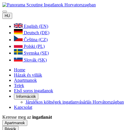
HU
English (EN)
Deutsch (DE)
Čeština (CZ)
Polski (PL)
Svenska (SE)
Slovák (SK)
Home
Házak és villák
Apartmanok
Telek
Első soros ingatlanok
Információk
Járulékos költségek ingatlanvásárlás Horvátországban
Kapcsolat
Keresse meg az
ingatlanát
Apartmanok
Régiók