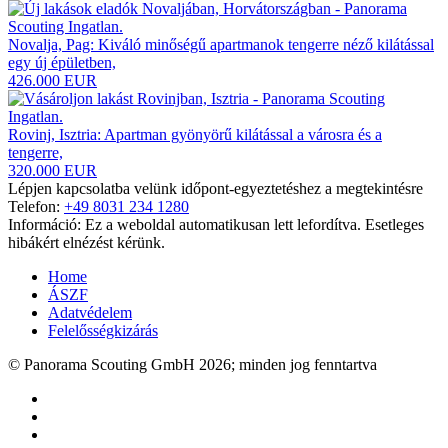
Novalja, Pag: Kiváló minőségű apartmanok tengerre néző kilátással
egy új épületben,
426.000 EUR
Rovinj, Isztria: Apartman gyönyörű kilátással a városra és a
tengerre,
320.000 EUR
Lépjen kapcsolatba velünk időpont-egyeztetéshez a megtekintésre
Telefon:
+49 8031 234 1280
Információ: Ez a weboldal automatikusan lett lefordítva. Esetleges
hibákért elnézést kérünk.
Home
ÁSZF
Adatvédelem
Felelősségkizárás
© Panorama Scouting GmbH 2026; minden jog fenntartva