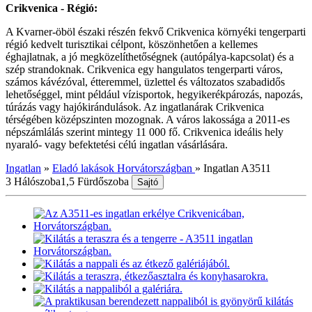
Crikvenica - Régió:
A Kvarner-öböl északi részén fekvő Crikvenica környéki tengerparti
régió kedvelt turisztikai célpont, köszönhetően a kellemes
éghajlatnak, a jó megközelíthetőségnek (autópálya-kapcsolat) és a
szép strandoknak. Crikvenica egy hangulatos tengerparti város,
számos kávézóval, étteremmel, üzlettel és változatos szabadidős
lehetőséggel, mint például vízisportok, hegyikerékpározás, napozás,
túrázás vagy hajókirándulások. Az ingatlanárak Crikvenica
térségében középszinten mozognak. A város lakossága a 2011-es
népszámlálás szerint mintegy 11 000 fő. Crikvenica ideális hely
nyaraló- vagy befektetési célú ingatlan vásárlására.
Ingatlan
»
Eladó lakások Horvátországban
»
Ingatlan A3511
3 Hálószoba
1,5 Fürdőszoba
Sajtó