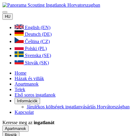
HU
English (EN)
Deutsch (DE)
Čeština (CZ)
Polski (PL)
Svenska (SE)
Slovák (SK)
Home
Házak és villák
Apartmanok
Telek
Első soros ingatlanok
Információk
Járulékos költségek ingatlanvásárlás Horvátországban
Kapcsolat
Keresse meg az
ingatlanát
Apartmanok
Régiók