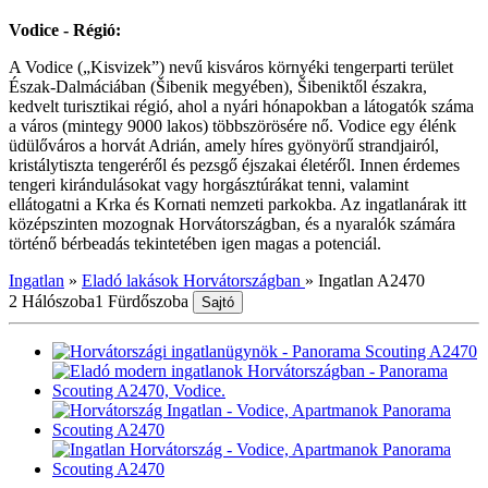
Vodice - Régió:
A Vodice („Kisvizek”) nevű kisváros környéki tengerparti terület
Észak-Dalmáciában (Šibenik megyében), Šibeniktől északra,
kedvelt turisztikai régió, ahol a nyári hónapokban a látogatók száma
a város (mintegy 9000 lakos) többszörösére nő. Vodice egy élénk
üdülőváros a horvát Adrián, amely híres gyönyörű strandjairól,
kristálytiszta tengeréről és pezsgő éjszakai életéről. Innen érdemes
tengeri kirándulásokat vagy horgásztúrákat tenni, valamint
ellátogatni a Krka és Kornati nemzeti parkokba. Az ingatlanárak itt
középszinten mozognak Horvátországban, és a nyaralók számára
történő bérbeadás tekintetében igen magas a potenciál.
Ingatlan
»
Eladó lakások Horvátországban
»
Ingatlan A2470
2 Hálószoba
1 Fürdőszoba
Sajtó