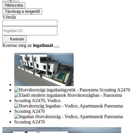
Hálószoba
Távolság a tengertől
Vételár
Keresés
Keresse meg az
ingatlanát