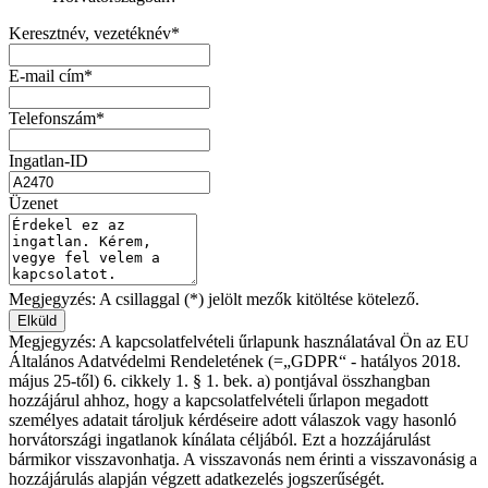
Keresztnév, vezetéknév*
E-mail cím*
Telefonszám*
Ingatlan-ID
Üzenet
Megjegyzés: A csillaggal (*) jelölt mezők kitöltése kötelező.
Megjegyzés: A kapcsolatfelvételi űrlapunk használatával Ön az EU
Általános Adatvédelmi Rendeletének (=„GDPR“ - hatályos 2018.
május 25-től) 6. cikkely 1. § 1. bek. a) pontjával összhangban
hozzájárul ahhoz, hogy a kapcsolatfelvételi űrlapon megadott
személyes adatait tároljuk kérdéseire adott válaszok vagy hasonló
horvátországi ingatlanok kínálata céljából. Ezt a hozzájárulást
bármikor visszavonhatja. A visszavonás nem érinti a visszavonásig a
hozzájárulás alapján végzett adatkezelés jogszerűségét.