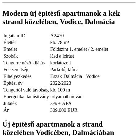
Modern új építésű apartmanok a kék
strand közelében, Vodice, Dalmácia
Ingatlan ID
A2470
Élettér
kb. 78 m²
Emelet
Földszint 1. emelet / 2. emelet
Szobák
lásd a leírást
Tengerre néző kilátás
korlátozott
Felszereltség
Parkoló, klíma
Elhelyezkedés
Eszak-Dalmácia - Vodice
Építési év
2022/2023
Tengertől való távolság
kb. 100 m
Energetikai tanúsítvány
folyamatban van
Jutalék
3% + ÁFA
Ár
309.000 EUR
Új építésű apartmanok a strand
közelében Vodicében, Dalmáciában