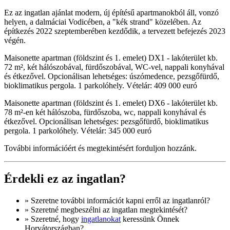
Ez az ingatlan ajánlat modern, új építésű apartmanokból áll, vonzó
helyen, a dalmáciai Vodicében, a "kék strand" közelében. Az
építkezés 2022 szeptemberében kezdődik, a tervezett befejezés 2023
végén.
Maisonette apartman (földszint és 1. emelet) DX1 - lakóterület kb.
72 m², két hálószobával, fürdőszobával, WC-vel, nappali konyhával
és étkezővel. Opcionálisan lehetséges: úszómedence, pezsgőfürdő,
bioklimatikus pergola. 1 parkolóhely. Vételár: 409 000 euró
Maisonette apartman (földszint és 1. emelet) DX6 - lakóterület kb.
78 m²-en két hálószoba, fürdőszoba, wc, nappali konyhával és
étkezővel. Opcionálisan lehetséges: pezsgőfürdő, bioklimatikus
pergola. 1 parkolóhely. Vételár: 345 000 euró
További információért és megtekintésért forduljon hozzánk.
Érdekli ez az ingatlan?
» Szeretne
további információt
kapni erről az ingatlanról?
» Szeretné megbeszélni az ingatlan megtekintését?
» Szeretné, hogy
ingatlanokat
keressünk Önnek
Horvátországban?